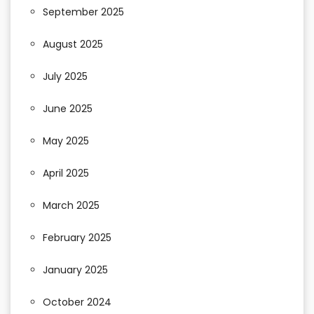
September 2025
August 2025
July 2025
June 2025
May 2025
April 2025
March 2025
February 2025
January 2025
October 2024