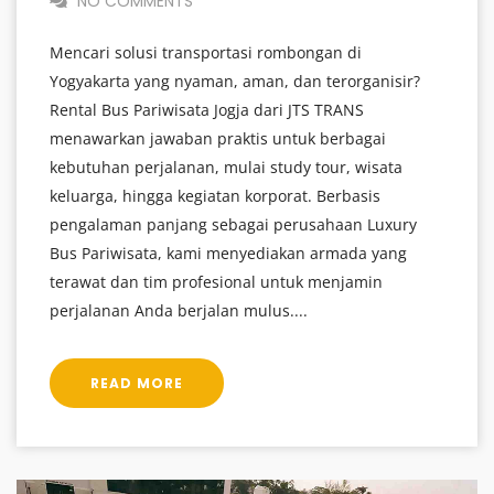
NO COMMENTS
Mencari solusi transportasi rombongan di
Yogyakarta yang nyaman, aman, dan terorganisir?
Rental Bus Pariwisata Jogja dari JTS TRANS
menawarkan jawaban praktis untuk berbagai
kebutuhan perjalanan, mulai study tour, wisata
keluarga, hingga kegiatan korporat. Berbasis
pengalaman panjang sebagai perusahaan Luxury
Bus Pariwisata, kami menyediakan armada yang
terawat dan tim profesional untuk menjamin
perjalanan Anda berjalan mulus....
READ MORE