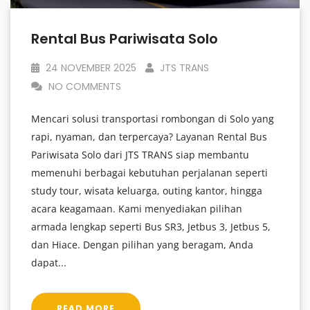
Rental Bus Pariwisata Solo
24 NOVEMBER 2025
JTS TRANS
NO COMMENTS
Mencari solusi transportasi rombongan di Solo yang
rapi, nyaman, dan terpercaya? Layanan Rental Bus
Pariwisata Solo dari JTS TRANS siap membantu
memenuhi berbagai kebutuhan perjalanan seperti
study tour, wisata keluarga, outing kantor, hingga
acara keagamaan. Kami menyediakan pilihan
armada lengkap seperti Bus SR3, Jetbus 3, Jetbus 5,
dan Hiace. Dengan pilihan yang beragam, Anda
dapat...
READ MORE