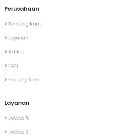
Perusahaan
Tentang Kami
Layanan
Artikel
FAQ
Hubungi Kami
Layanan
Jetbus 5
Jetbus 3