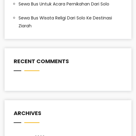
Sewa Bus Untuk Acara Pernikahan Dari Solo
Sewa Bus Wisata Religi Dari Solo Ke Destinasi
Ziarah
RECENT COMMENTS
ARCHIVES