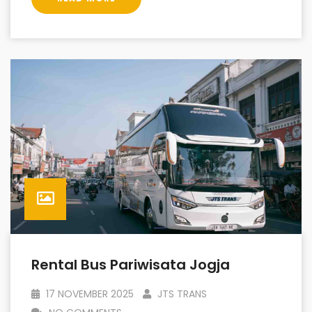
Rental Bus Pariwisata Jogja
17 NOVEMBER 2025
JTS TRANS