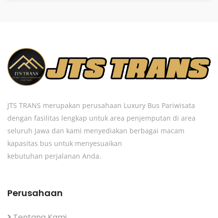
JTS TRANS merupakan perusahaan Luxury Bus Pariwisata
dengan fasilitas lengkap untuk area penjemputan di area
seluruh Jawa dan kami menyediakan berbagai macam
kapasitas bus untuk menyesuaikan
kebutuhan perjalanan Anda.
Perusahaan
Tentang Kami