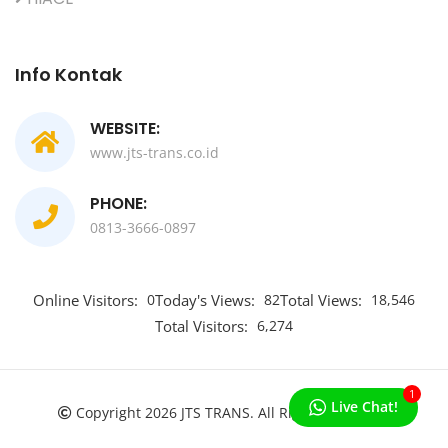
Info Kontak
WEBSITE:
www.jts-trans.co.id
PHONE:
0813-3666-0897
Online Visitors:
0
Today's Views:
82
Total Views:
18,546
Total Visitors:
6,274
1
Live Chat!
Copyright 2026 JTS TRANS. All Rights Reserved.