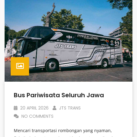
Bus Pariwisata Seluruh Jawa
20 APRIL 2026
JTS TRANS
NO COMMENTS
Mencari transportasi rombongan yang nyaman,