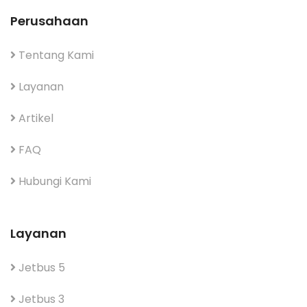
Perusahaan
Tentang Kami
Layanan
Artikel
FAQ
Hubungi Kami
Layanan
Jetbus 5
Jetbus 3