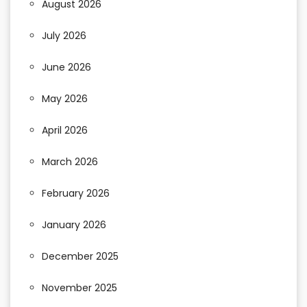
August 2026
July 2026
June 2026
May 2026
April 2026
March 2026
February 2026
January 2026
December 2025
November 2025