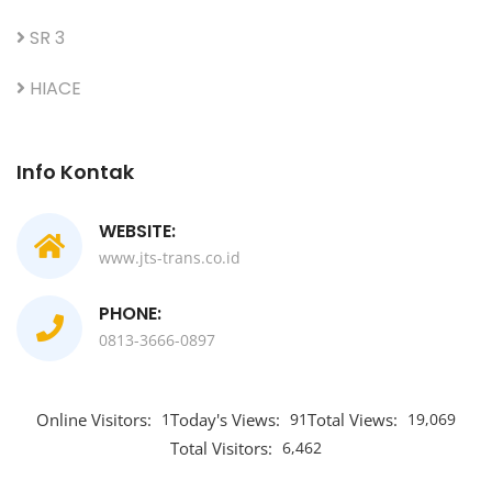
SR 3
HIACE
Info Kontak
WEBSITE:
www.jts-trans.co.id
PHONE:
0813-3666-0897
Online Visitors:
1
Today's Views:
91
Total Views:
19,069
Total Visitors:
6,462