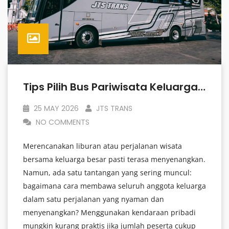
Tips Pilih Bus Pariwisata Keluarga Yang Nyaman Dan Terpercaya
25 MAY 2026
JTS TRANS
NO COMMENTS
Merencanakan liburan atau perjalanan wisata
bersama keluarga besar pasti terasa menyenangkan.
Namun, ada satu tantangan yang sering muncul:
bagaimana cara membawa seluruh anggota keluarga
dalam satu perjalanan yang nyaman dan
menyenangkan? Menggunakan kendaraan pribadi
mungkin kurang praktis jika jumlah peserta cukup