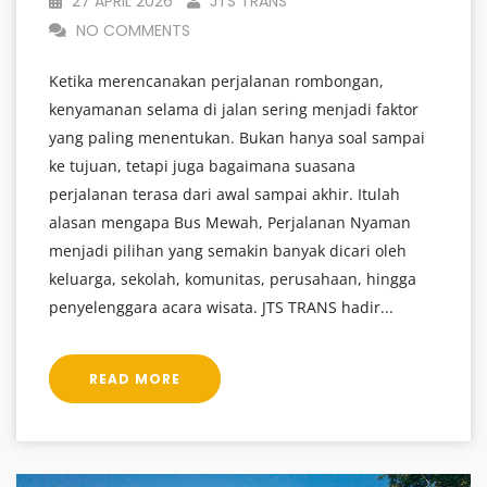
27 APRIL 2026
JTS TRANS
NO COMMENTS
Ketika merencanakan perjalanan rombongan,
kenyamanan selama di jalan sering menjadi faktor
yang paling menentukan. Bukan hanya soal sampai
ke tujuan, tetapi juga bagaimana suasana
perjalanan terasa dari awal sampai akhir. Itulah
alasan mengapa Bus Mewah, Perjalanan Nyaman
menjadi pilihan yang semakin banyak dicari oleh
keluarga, sekolah, komunitas, perusahaan, hingga
penyelenggara acara wisata. JTS TRANS hadir...
READ MORE