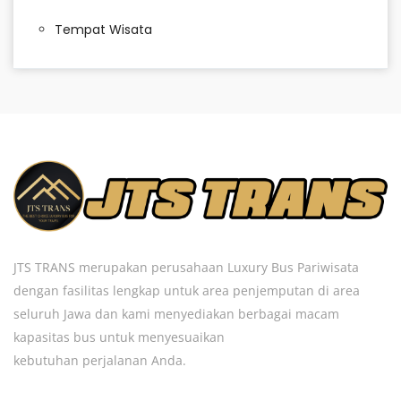
Tempat Wisata
JTS TRANS merupakan perusahaan Luxury Bus Pariwisata
dengan fasilitas lengkap untuk area penjemputan di area
seluruh Jawa dan kami menyediakan berbagai macam
kapasitas bus untuk menyesuaikan
kebutuhan perjalanan Anda.