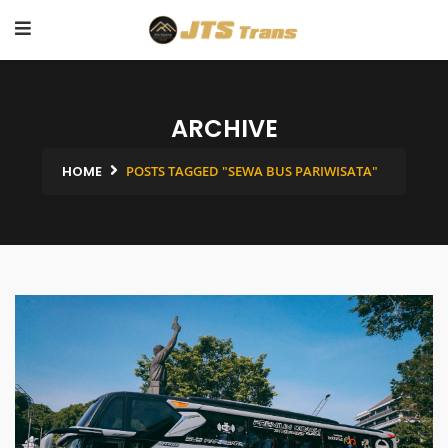
ARCHIVE
HOME
POSTS TAGGED "SEWA BUS PARIWISATA"