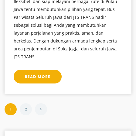
fleksibel, dan siap melayani berbagai rute di Pulau
Jawa tentu membutuhkan pilihan yang tepat. Bus
Pariwisata Seluruh Jawa dari JTS TRANS hadir
sebagai solusi bagi Anda yang membutuhkan
layanan perjalanan yang praktis, aman, dan
berkelas. Dengan dukungan armada lengkap serta
area penjemputan di Solo, Jogja, dan seluruh Jawa,
JTS TRANS...
READ MORE
1
2