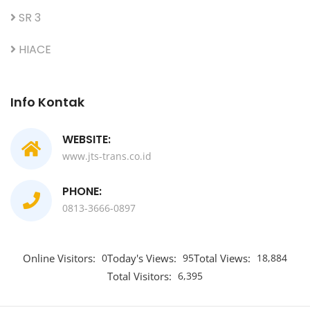
SR 3
HIACE
Info Kontak
WEBSITE:
www.jts-trans.co.id
PHONE:
0813-3666-0897
Online Visitors:
0
Today's Views:
95
Total Views:
18,884
Total Visitors:
6,395