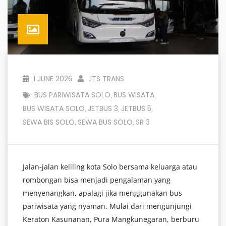
1 JUNE 2026
JTS TRANS
BUS PARIWISATA SOLO
BUS WISATA
,
,
BUS WISATA SOLO
JETBUS 3
JETBUS 5
,
,
,
SEWA BIS SOLO
SEWA BUS SOLO
SR 3
,
,
Jalan-jalan keliling kota Solo bersama keluarga atau
rombongan bisa menjadi pengalaman yang
menyenangkan, apalagi jika menggunakan bus
pariwisata yang nyaman. Mulai dari mengunjungi
Keraton Kasunanan, Pura Mangkunegaran, berburu