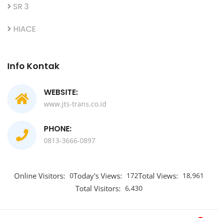
SR 3
HIACE
Info Kontak
WEBSITE:
www.jts-trans.co.id
PHONE:
0813-3666-0897
Online Visitors:
0
Today's Views:
172
Total Views:
18,961
Total Visitors:
6,430