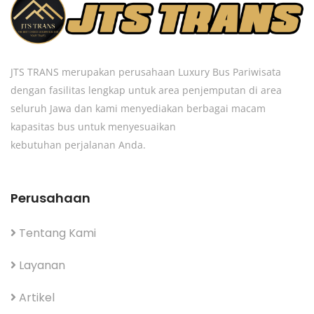
JTS TRANS merupakan perusahaan Luxury Bus Pariwisata
dengan fasilitas lengkap untuk area penjemputan di area
seluruh Jawa dan kami menyediakan berbagai macam
kapasitas bus untuk menyesuaikan
kebutuhan perjalanan Anda.
Perusahaan
Tentang Kami
Layanan
Artikel